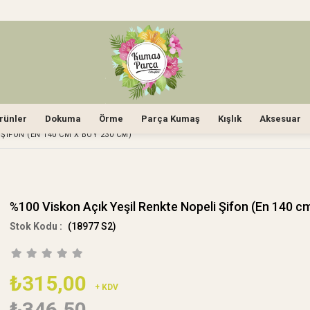
rünler
Dokuma
Örme
Parça Kumaş
Kışlık
Aksesuar
ŞIFON (EN 140 CM X BOY 230 CM)
%100 Viskon Açık Yeşil Renkte Nopeli Şifon (En 140 c
(18977 S2)
₺315,00
+ KDV
₺346,50