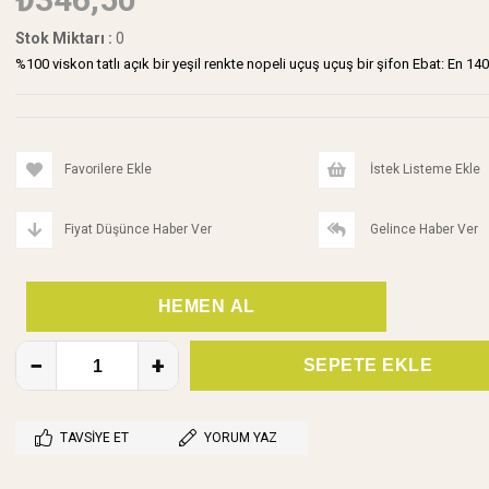
Stok Miktarı
:
0
%100 viskon tatlı açık bir yeşil renkte nopeli uçuş uçuş bir şifon Ebat: En 1
Favorilere Ekle
İstek Listeme Ekle
Fiyat Düşünce Haber Ver
Gelince Haber Ver
TAVSIYE ET
YORUM YAZ