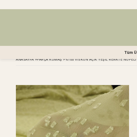
Tüm Ü
ANASAYFA
>
PARÇA KUMAŞ
>
%100 VISKON AÇIK YEŞIL RENKTE NOPELI 