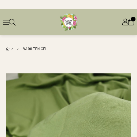
%100 TEN CEL AÇIK PASTEL YEŞIL RENKTE DOKUMA (EN 150 CM X BOY 200 CM)