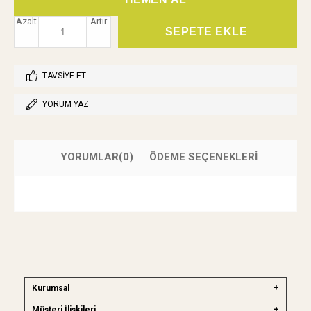
Azalt
Artır
TAVSIYE ET
YORUM YAZ
YORUMLAR
(0)
ÖDEME SEÇENEKLERI
Kurumsal
Müşteri İlişkileri