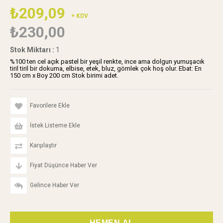
₺209,09
+ KDV
₺230,00
Stok Miktarı
:
1
%100 ten cel açık pastel bir yeşil renkte, ince ama dolgun yumuşacık
tiril tiril bir dokuma, elbise, etek, bluz, gömlek çok hoş olur. Ebat: En
150 cm x Boy 200 cm Stok birimi adet.
Favorilere Ekle
İstek Listeme Ekle
Karşılaştır
Fiyat Düşünce Haber Ver
Gelince Haber Ver